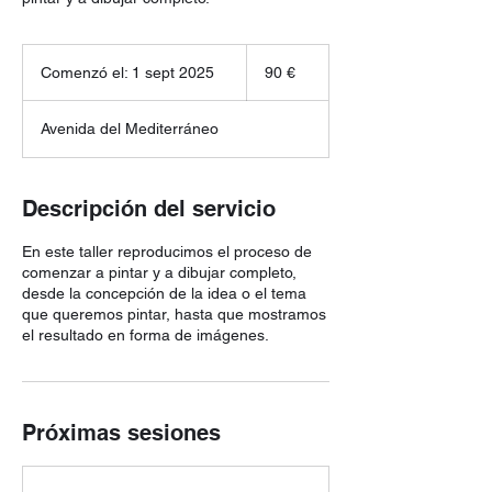
90
euros
Comenzó el: 1 sept 2025
C
90 €
o
m
Avenida del Mediterráneo
e
n
z
ó
Descripción del servicio
e
l
En este taller reproducimos el proceso de
:
comenzar a pintar y a dibujar completo,
1
desde la concepción de la idea o el tema
s
que queremos pintar, hasta que mostramos
e
el resultado en forma de imágenes.
p
t
2
0
2
Próximas sesiones
5